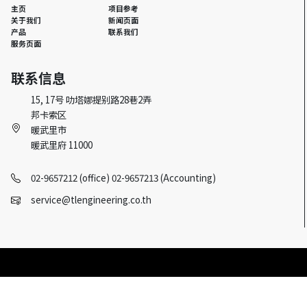
主页
项目参考
关于我们
新闻页面
产品
联系我们
服务页面
联系信息
15, 17号 叻塔娜提别路28巷2弄
邦卡索区
暖武里市
暖武里府 11000
02-9657212 (office) 02-9657213 (Accounting)
service@tlengineering.co.th