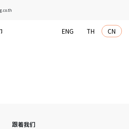
g.co.th
ENG
TH
CN
们
跟着我们