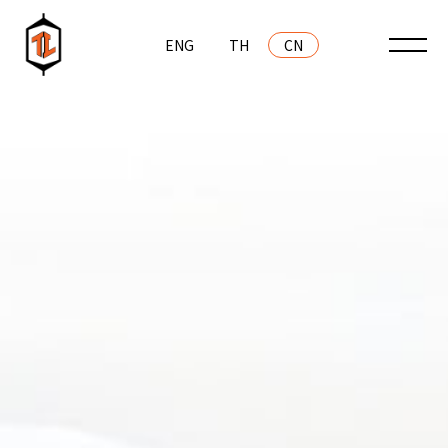
ENG
TH
CN