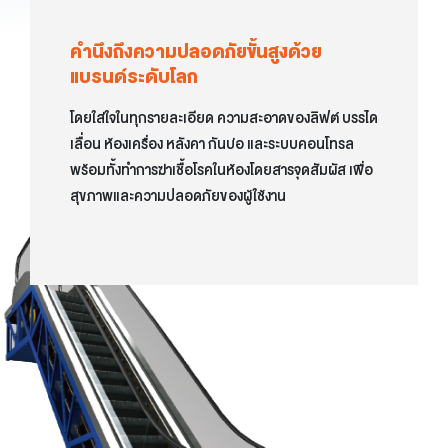
คำนึงถึงความปลอดภัยขั้นสูงด้วย
แบรนด์ระดับโลก
โดยใส่ใจในทุกรายละเอียด ความสะอาดของลิฟต์ บรรได
เลื่อน ห้องเครื่อง หลังคา กันบ่อ และระบบคอนโทรล
พร้อมทั้งทำการฆ่าเชื้อโรคในห้องโดยสารจุดสัมผัส เพื่อ
สุขภาพและความปลอดภัยของผู้ใช้งาน