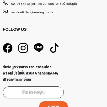
02-9657212 (office) 02-9657213 (ฝ่ายบัญชี)
service@tlengineering.co.th
FOLLOW US
รับข้อมูล ข่าวสาร จากเราก่อนใคร
พร้อมโปรโมชั่น ส่วนลด กิจกรรมต่างๆ
เพียงแค่กรอกอีเมล
ติดตาม