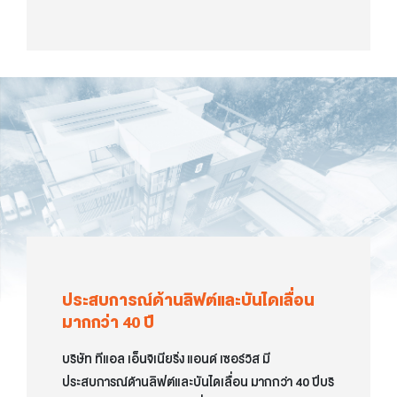
ประสบการณ์ด้านลิฟต์และบันไดเลื่อน
มากกว่า 40 ปี
บริษัท ทีแอล เอ็นจิเนียริ่ง แอนด์ เซอร์วิส มี
ประสบการณ์ด้านลิฟต์และบันไดเลื่อน มากกว่า 40 ปีบริ